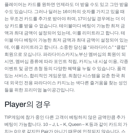
플레이어는 카드를 원하면 언제라도 더 받을 수도 있고 그만 받을
수도 있습니다. 그러나 딜러는 16이하의 숫자를 가지고 있을 때
는 무조건 카드를 추가로 받아야 하며, 17이상일 경우에는 더 이
상 카드를 받을 수 없습니다. 테이블마다 베팅이 가능한 최저 금
액과 최대 금액이 설정되어 있는데, 이를 리미트라고 합니다. 테
이블 마다 베팅이 가능한 최저 금액과 최대 금액이 설정되어 있는
데, 이를 리미트라고 합니다. 소중한 당신을 “파라다이스” “클럽”
회원으로 모십니다. 파라다이스카지노부산 멤버십의 회원이 되
시면, 멤버십 종류에 따라 포인트 적립, 카지노 내 시설 이용, 각종
이벤트 및 공연 초청 등의 다양한 혜택을 누릴 수 있습니다. 품격
있는 서비스, 합리적인 게임운영, 최첨단 시스템을 갖춘 한국 최
대 외국인 전용 파라다이스 카지노는 색다른 즐거움을 찾는 성인
들을 위한 프리미엄 놀이공간입니다.
Player의 경우
TIP게임에 참가 중인 다른 고객이 베팅하지 않은 금액만큼 추가
베팅이 가능합니다. 10 – J, L – K, Queen – K 등과 같이 카드의 가
치는 0으로 같지만 Pair가 아니기 때문에 인정되지 않습니다. 스