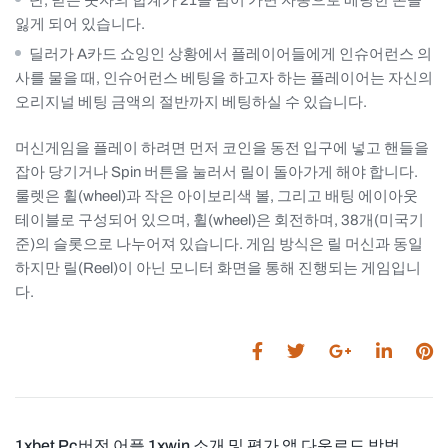
잃게 되어 있습니다.
딜러가 A카드 쇼잉인 상황에서 플레이어들에게 인슈어런스 의
사를 물을 때, 인슈어런스 베팅을 하고자 하는 플레이어는 자신의
오리지널 베팅 금액의 절반까지 베팅하실 수 있습니다.
머신게임을 플레이 하려면 먼저 코인을 동전 입구에 넣고 핸들을
잡아 당기거나 Spin 버튼을 눌러서 릴이 돌아가게 해야 합니다.
룰렛은 휠(wheel)과 작은 아이보리색 볼, 그리고 배팅 에이아웃
테이블로 구성되어 있으며, 휠(wheel)은 회전하며, 38개(미국기
준)의 슬롯으로 나누어져 있습니다. 게임 방식은 릴 머신과 동일
하지만 릴(Reel)이 아닌 모니터 화면을 통해 진행되는 게임입니
다.
1xbet Pc버전 어플 1xwin 소개 및 평가 앱 다운로드 방법