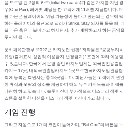
음 드로잉 된 2장의 카드(Initial two cards)가 같은 가치를 지닌 경
우(One Pair), 페어벳 베팅을 한 고객에게 11배를 지급합니다. 더
블 다운은 플레이어의 위닝 가능성이 높다고 판단되는 경우에 택
하는 플레이어의 옵션으로 딜러가 Strike, Stay 의사를 물을 때, 더
블 다운 혹은 더블이라고 하시면서, 추가 베팅하고자 하는 금액을
주시면 됩니다.
문화체육관광부 “2022년 카지노업 현황” 저작물은 “공공누리 4
유형(출처표시-상업적 이용금지-변경금지)” 조건에 따라 이용할
수 있습니다. 한국에서 운영 중인 카지노업체는 외국인전용출입
카지노 17곳, 내외국인출입카지노 1곳으로한국카지노업관광협
회에 등록된 회원사는 총 18곳입니다. 회원사들은 고객에게 편안
한 휴식과 오락의 장소를 제공하며 해외 유수 카지노들과 어깨를
나란히 하고 있습니다. 슬롯머신에 부가적으로 미스터리 잭팟 시
스템을 설치한 머신을 미스터리 잭팟 머신이라고 합니다.
게임 진행
그리고 자동으로 1개의 코인이 들어가며, “Bet One”의 버튼을 누