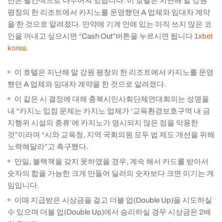
반은 빨간색으로 나누어져 있습니다. 이 호텔은 지난해 말 강원
평창의 한 리조트에서 카지노를 운영했던 A 업체와 임대차 계약
을 한 것으로 알려졌다. 만약에 기계 안에 있는 아직 쓰지 않은 코
인을 꺼내고 싶으시면 “Cash Out”버튼을 누르시면 됩니다
1xbet
korea
.
이 호텔은 지난해 말 강원 평창의 한 리조트에서 카지노를 운영
했던 A 업체와 임대차 계약을 한 것으로 알려졌다.
이 같은 시 결정에 대해 충북시민사회단체연대회의는 성명을
내 “카지노 입점 문제는 카지노 업체가 ‘교육환경보호구역 내 금
지행위 시설의 종류’에 카지노가 명시되지 않은 점을 악용한
것”이라며 “시와 교육청, 지역 국회의원 모두 법 제도 개선을 위해
노력해달라”고 촉구했다.
만일, 블랙잭을 갖지 못하였을 경우, 계속 해서 카드를 받아서
숫자의 합을 가능한 크게 만들어 딜러의 숫자보다 크면 이기는 게
임입니다.
이때 지급받은 시상금을 걸고 더블 업(Double Up)을 시도하실
수 있으며 더블 업(Double Up)에서 승리하실 경우 시상금은 2배