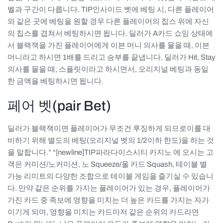
벨과 구간이 다릅니다. TIP인사이드 벳에 베팅 시, 다른 플레이어
와 같은 곳에 베팅을 원할 경우 다른 플레이어의 칩스 위에 자신
의 칩스를 겹쳐서 베팅하시면 됩니다. 딜러가 A카드 쇼잉 상태에
서 블랙잭을 가진 플레이어에게 이븐 머니 의사를 물을 때, 이븐
머니라고 하시면 1배를 드리고 승부를 끝냅니다. 딜러가 Hit, Stay
의사를 물을 때, 스플릿이라고 하시면서, 오리지널 베팅과 동일
한 금액을 베팅하시면 됩니다.
페어 벳(pair Bet)
딜러가 블랙잭이면 플레이어가 무조건 루징하게 되므로이를 대
비하기 위해 별도의 베팅(오리지널 벳의 1/2이하 한도)을 하는 것
을 말합니다.” “[newline]TIP파라다이스시티 카지노 에 오시는 고
객은 커미션/노커미션, 노 Squeeze/올 카드 Squash, 테이블 별
가능 리미트의 다양한 조합으로 테이블 게임을 즐기실 수 있습니
다. 만약 같은 순위를 가지는 플레이어가 있는 경우, 플레이어가
가진 카드 중 족보에 영향을 미치는 더 높은 카드를 가지는 자가
이기게 되며, 영향을 미치는 카드마저 같은 순위의 카드라면