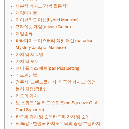
세븐럭 카지노(강북 힐튼점)
게임테이블
하이브리드 머신(hybrid Machine)
프라이빗 게임(private Game)
게임종류
파라다이스 미스터리 잭팟 머신 (paradise
Mystery Jackpot Machine)
가치 및 시그널
가치 및 순위
페어 플러스 베팅(pair Plus Betting)
카드계산법
청주시, 그랜드플라자 ‘외국인 카지노’ 입점
불허 결정(종합)
카드의 가치
노 스퀴즈 / 올 카드 스퀴즈(no Squeeze Or All
Card Squeeze)
카드의 가치 및 순위카드의 가치 및 순위
Batting대한민국 카지노교육의 중심 호텔카지