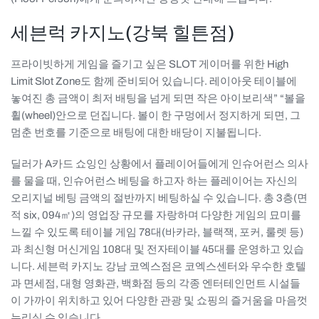
세븐럭 카지노(강북 힐튼점)
프라이빗하게 게임을 즐기고 싶은 SLOT 게이머를 위한 High
Limit Slot Zone도 함께 준비되어 있습니다. 레이아웃 테이블에
놓여진 총 금액이 최저 배팅을 넘게 되면 작은 아이보리색” “볼을
휠(wheel)안으로 던집니다. 볼이 한 구멍에서 정지하게 되면, 그
멈춘 번호를 기준으로 배팅에 대한 배당이 지불됩니다.
딜러가 A카드 쇼잉인 상황에서 플레이어들에게 인슈어런스 의사
를 물을 때, 인슈어런스 베팅을 하고자 하는 플레이어는 자신의
오리지널 베팅 금액의 절반까지 베팅하실 수 있습니다. 총 3층(면
적 six, 094㎡)의 영업장 규모를 자랑하며 다양한 게임의 묘미를
느낄 수 있도록 테이블 게임 78대(바카라, 블랙잭, 포커, 룰렛 등)
과 최신형 머신게임 108대 및 전자테이블 45대를 운영하고 있습
니다. 세븐럭 카지노 강남 코엑스점은 코엑스센터와 우수한 호텔
과 면세점, 대형 영화관, 백화점 등의 각종 엔터테인먼트 시설들
이 가까이 위치하고 있어 다양한 관광 및 쇼핑의 즐거움을 마음껏
누리실 수 있습니다.