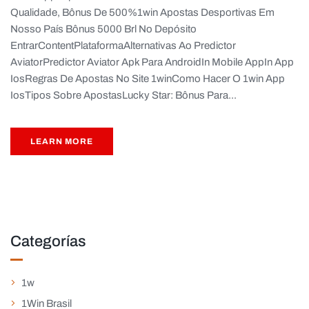
Qualidade, Bônus De 500%1win Apostas Desportivas Em
Nosso País Bônus 5000 Brl No Depósito
EntrarContentPlataformaAlternativas Ao Predictor
AviatorPredictor Aviator Apk Para AndroidIn Mobile AppIn App
IosRegras De Apostas No Site 1winComo Hacer O 1win App
IosTipos Sobre ApostasLucky Star: Bônus Para...
LEARN MORE
Categorías
1w
1Win Brasil