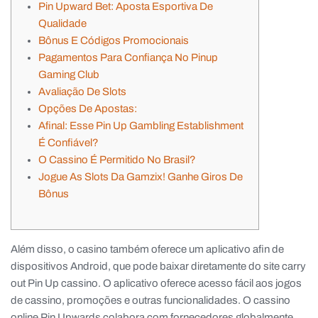
Pin Upward Bet: Aposta Esportiva De
Qualidade
Bônus E Códigos Promocionais
Pagamentos Para Confiança No Pinup
Gaming Club
Avaliação De Slots
Opções De Apostas:
Afinal: Esse Pin Up Gambling Establishment
É Confiável?
O Cassino É Permitido No Brasil?
Jogue As Slots Da Gamzix! Ganhe Giros De
Bônus
Além disso, o casino também oferece um aplicativo afin de
dispositivos Android, que pode baixar diretamente do site carry
out Pin Up cassino. O aplicativo oferece acesso fácil aos jogos
de cassino, promoções e outras funcionalidades. O cassino
online Pin Upwards colabora com fornecedores globalmente