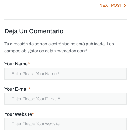
NEXT POST
Deja Un Comentario
Tu dirección de correo electrónico no será publicada.
Los
campos obligatorios están marcados con
*
Your Name
*
Your E-mail
*
Your Website
*