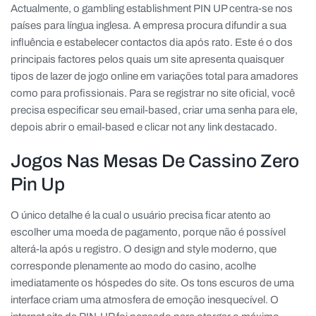
Actualmente, o gambling establishment PIN UP centra-se nos
países para língua inglesa. A empresa procura difundir a sua
influência e estabelecer contactos dia após rato. Este é o dos
principais factores pelos quais um site apresenta quaisquer
tipos de lazer de jogo online em variações total para amadores
como para profissionais. Para se registrar no site oficial, você
precisa especificar seu email-based, criar uma senha para ele,
depois abrir o email-based e clicar not any link destacado.
Jogos Nas Mesas De Cassino Zero
Pin Up
O único detalhe é la cual o usuário precisa ficar atento ao
escolher uma moeda de pagamento, porque não é possível
alterá-la após u registro. O design and style moderno, que
corresponde plenamente ao modo do casino, acolhe
imediatamente os hóspedes do site. Os tons escuros de uma
interface criam uma atmosfera de emoção inesquecível. O