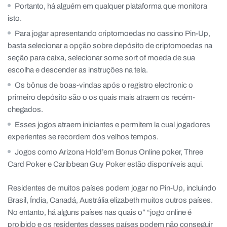
Portanto, há alguém em qualquer plataforma que monitora
isto.
Para jogar apresentando criptomoedas no cassino Pin-Up,
basta selecionar a opção sobre depósito de criptomoedas na
seção para caixa, selecionar some sort of moeda de sua
escolha e descender as instruções na tela.
Os bônus de boas-vindas após o registro electronic o
primeiro depósito são o os quais mais atraem os recém-
chegados.
Esses jogos atraem iniciantes e permitem la cual jogadores
experientes se recordem dos velhos tempos.
Jogos como Arizona Hold’em Bonus Online poker, Three
Card Poker e Caribbean Guy Poker estão disponíveis aqui.
Residentes de muitos países podem jogar no Pin-Up, incluindo
Brasil, Índia, Canadá, Austrália elizabeth muitos outros países.
No entanto, há alguns países nas quais o” “jogo online é
proibido e os residentes desses países podem não conseguir