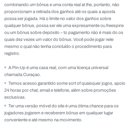
combinando um bônus e uma conta real at the, portanto, não
proporcionam a retirada dos ganhos até os quais a aposta
possa ser jogada. Há o limite no valor dos ganhos sobre
qualquer bônus, possa ser ele uma expresamente ou freespins
ou um bônus sobre depósito – to pagamento não é mais do os
quais dez vezes um valor do bônus. Você pode jogar nele
mesmo o qual não tenha concluído o procedimento para
registro.
A Pin-Up é uma casa real, com uma licença universal
chamada Curaçao.
Temos acesso garantido some sort of quaisquer jogos, apoio
24 horas por chat, email e telefone, além sobre promoções
exclusivas.
Ter uma versão móvel do site é uma ótima chance para os
jogadores jogarem e receberem bônus em qualquer lugar
conveniente e até mesmo na movimento.