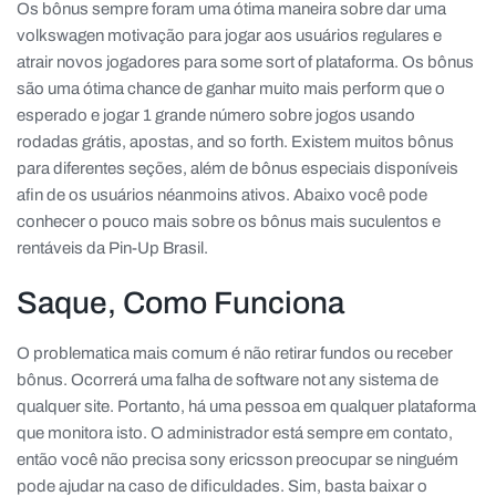
Os bônus sempre foram uma ótima maneira sobre dar uma
volkswagen motivação para jogar aos usuários regulares e
atrair novos jogadores para some sort of plataforma. Os bônus
são uma ótima chance de ganhar muito mais perform que o
esperado e jogar 1 grande número sobre jogos usando
rodadas grátis, apostas, and so forth. Existem muitos bônus
para diferentes seções, além de bônus especiais disponíveis
afin de os usuários néanmoins ativos. Abaixo você pode
conhecer o pouco mais sobre os bônus mais suculentos e
rentáveis da Pin-Up Brasil.
Saque, Como Funciona
O problematica mais comum é não retirar fundos ou receber
bônus. Ocorrerá uma falha de software not any sistema de
qualquer site. Portanto, há uma pessoa em qualquer plataforma
que monitora isto. O administrador está sempre em contato,
então você não precisa sony ericsson preocupar se ninguém
pode ajudar na caso de dificuldades. Sim, basta baixar o