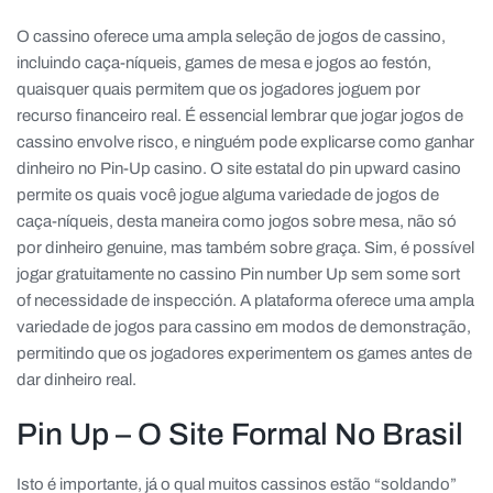
O cassino oferece uma ampla seleção de jogos de cassino,
incluindo caça-níqueis, games de mesa e jogos ao festón,
quaisquer quais permitem que os jogadores joguem por
recurso financeiro real. É essencial lembrar que jogar jogos de
cassino envolve risco, e ninguém pode explicarse como ganhar
dinheiro no Pin-Up casino. O site estatal do pin upward casino
permite os quais você jogue alguma variedade de jogos de
caça-níqueis, desta maneira como jogos sobre mesa, não só
por dinheiro genuine, mas também sobre graça. Sim, é possível
jogar gratuitamente no cassino Pin number Up sem some sort
of necessidade de inspección. A plataforma oferece uma ampla
variedade de jogos para cassino em modos de demonstração,
permitindo que os jogadores experimentem os games antes de
dar dinheiro real.
Pin Up – O Site Formal No Brasil
Isto é importante, já o qual muitos cassinos estão “soldando”