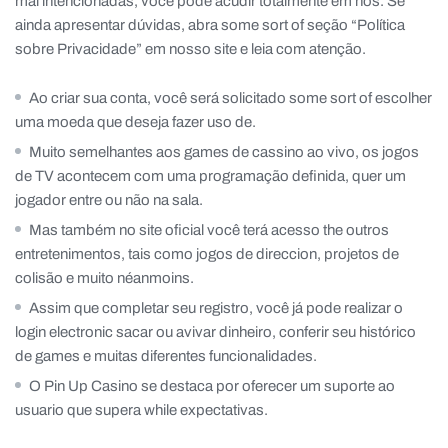
mal intencionadas, você pode acudir totalmente em nós. Se
ainda apresentar dúvidas, abra some sort of seção “Política
sobre Privacidade” em nosso site e leia com atenção.
Ao criar sua conta, você será solicitado some sort of escolher
uma moeda que deseja fazer uso de.
Muito semelhantes aos games de cassino ao vivo, os jogos
de TV acontecem com uma programação definida, quer um
jogador entre ou não na sala.
Mas também no site oficial você terá acesso the outros
entretenimentos, tais como jogos de direccion, projetos de
colisão e muito néanmoins.
Assim que completar seu registro, você já pode realizar o
login electronic sacar ou avivar dinheiro, conferir seu histórico
de games e muitas diferentes funcionalidades.
O Pin Up Casino se destaca por oferecer um suporte ao
usuario que supera while expectativas.