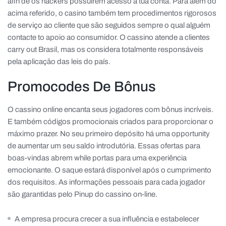
afin de os hackers possuírem acesso à tua conta. Para além do
acima referido, o casino também tem procedimentos rigorosos
de serviço ao cliente que são seguidos sempre o qual alguém
contacte to apoio ao consumidor. O cassino atende a clientes
carry out Brasil, mas os considera totalmente responsáveis
pela aplicação das leis do país.
Promocodes De Bônus
O cassino online encanta seus jogadores com bônus incríveis.
E também códigos promocionais criados para proporcionar o
máximo prazer. No seu primeiro depósito há uma opportunity
de aumentar um seu saldo introdutória. Essas ofertas para
boas-vindas abrem while portas para uma experiência
emocionante. O saque estará disponível após o cumprimento
dos requisitos. As informações pessoais para cada jogador
são garantidas pelo Pinup do cassino on-line.
A empresa procura crecer a sua influência e estabelecer