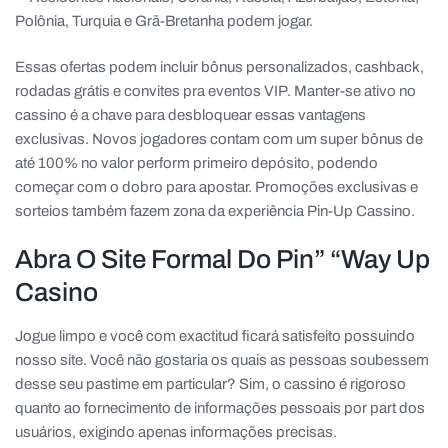
Polônia, Turquia e Grã-Bretanha podem jogar.
Essas ofertas podem incluir bônus personalizados, cashback,
rodadas grátis e convites pra eventos VIP. Manter-se ativo no
cassino é a chave para desbloquear essas vantagens
exclusivas. Novos jogadores contam com um super bônus de
até 100% no valor perform primeiro depósito, podendo
começar com o dobro para apostar. Promoções exclusivas e
sorteios também fazem zona da experiência Pin-Up Cassino.
Abra O Site Formal Do Pin” “Way Up
Casino
Jogue limpo e você com exactitud ficará satisfeito possuindo
nosso site. Você não gostaria os quais as pessoas soubessem
desse seu pastime em particular? Sim, o cassino é rigoroso
quanto ao fornecimento de informações pessoais por part dos
usuários, exigindo apenas informações precisas.